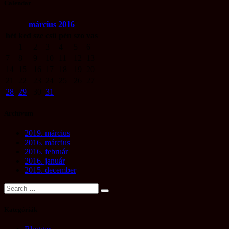
Calendar
március
2016
hét
ked
sze
csü
pén
szo
vas
1
2
3
4
5
6
7
8
9
10
11
12
13
14
15
16
17
18
19
20
21
22
23
24
25
26
27
28
29
30
31
Archívum
2019. március
2016. március
2016. február
2016. január
2015. december
Kategóriák