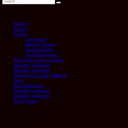
Kategóriák
Blogger
Classic
Gallery
Deep tissue
Massage therapy
Sports massage
Swedish massage
Manual & excercise therapy
Masonry 2 columns
Masonry 3 columns
Massage for rest & relaxation
News
Physical therapy
Portfolio 2 columns
Portfolio 3 columns
Post Formats
Legutóbbi hozzászólások
Recent Posts