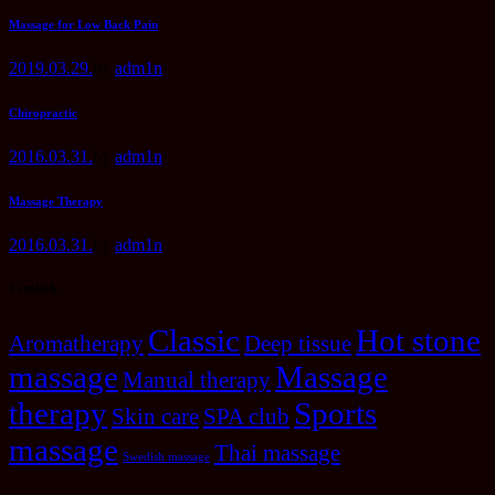
Massage for Low Back Pain
2019.03.29.
by
adm1n
Chiropractic
2016.03.31.
by
adm1n
Massage Therapy
2016.03.31.
by
adm1n
Címkék
Classic
Hot stone
Aromatherapy
Deep tissue
massage
Massage
Manual therapy
therapy
Sports
Skin care
SPA club
massage
Thai massage
Swedish massage