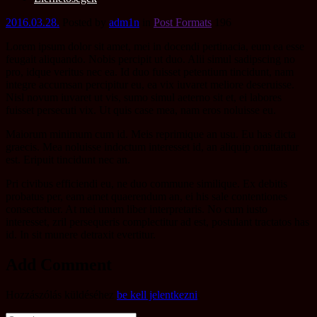
2016.03.28.
Posted by
adm1n
in
Post Formats
196
Lorem ipsum dolor sit amet, mei in docendi pertinacia, eum ea esse
feugait aliquando. Nobis percipit ut duo. Alii simul sadipscing no
pro, idque veritus nec ea. Id duo fuisset petentium tincidunt, nam
integre accumsan percipitur eu, ea vix iuvaret meliore deseruisse.
Nisl novum iuvaret ut vis, sumo simul aeterno sit et, ei labores
fuisset persecuti vix. Ut quis case mea, nam eros noluisse eu.
Maiorum minimum cum id. Meis reprimique an usu. Eu has dicta
graecis. Mea noluisse indoctum interesset id, an aliquip omittantur
est. Eripuit tincidunt nec an.
Pri civibus efficiendi eu, ne duo commune similique. Ex debitis
probatus per, eam amet quaerendum an, ei his sale contentiones
consectetuer. At mei unum liber interpretaris. No cum iusto
interesset, zril persequeris complectitur ad est, postulant tractatos has
id. In sit munere detraxit evertitur.
Add Comment
Hozzászólás küldéséhez
be kell jelentkezni
.