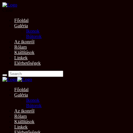
Close
Főoldal
Galéria
Ikonok
Bútorok
Az ikonról
Rólam
Kiállítások
Linkek
Elérhetőségek
Főoldal
Galéria
Ikonok
Bútorok
Az ikonról
Rólam
Kiállítások
Linkek
Elérhetőségek