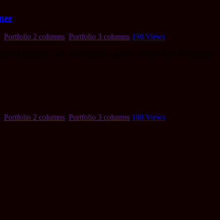
nee
,
Portfolio 2 columns
,
Portfolio 3 columns
198
Views
audem aliquando, cum et ferri possit. Ludus dissentiet eum ei. Quando 
,
Portfolio 2 columns
,
Portfolio 3 columns
188
Views