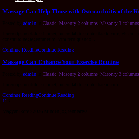
Massage Can Help Those with Osteoarthritis of the K
Posted by
adm1n
in
Classic
,
Masonry 2 columns
,
Masonry 3 columns
Lorem ipsum dolor sit amet, autem labitur sententiae id cum, vis eu l
constituto neglegentur eum. Vim ferri quando...
Continue Reading
Continue Reading
Massage Can Enhance Your Exercise Routine
Posted by
adm1n
in
Classic
,
Masonry 2 columns
,
Masonry 3 columns
Lorem ipsum dolor sit amet, autem labitur sententiae id cum.
Continue Reading
Continue Reading
1
2
3
Magyar Ikon© 2026 Minden jog fenntartva