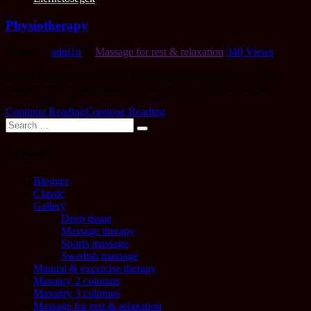
Physiotherapy
Posted by
adm1n
in
Massage for rest & relaxation
340
Views
Lorem ipsum dolor sit amet, consectetur adipiscing elit, sed do
eiusmod tempor incididunt ut labore et dolore magna aliqua.
Continue Reading
Continue Reading
Kategóriák
Blogger
Classic
Gallery
Deep tissue
Massage therapy
Sports massage
Swedish massage
Manual & excercise therapy
Masonry 2 columns
Masonry 3 columns
Massage for rest & relaxation