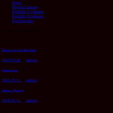
News
Physical therapy
Portfolio 2 columns
Portfolio 3 columns
Post Formats
Legutóbbi hozzászólások
Recent Posts
Massage for Low Back Pain
2019.03.29.
by
adm1n
Chiropractic
2016.03.31.
by
adm1n
Massage Therapy
2016.03.31.
by
adm1n
Címkék