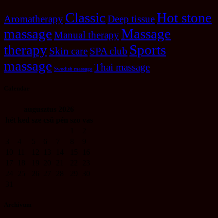
Classic
Hot stone
Aromatherapy
Deep tissue
massage
Massage
Manual therapy
therapy
Sports
Skin care
SPA club
massage
Thai massage
Swedish massage
Calendar
augusztus
2026
hét
ked
sze
csü
pén
szo
vas
1
2
3
4
5
6
7
8
9
10
11
12
13
14
15
16
17
18
19
20
21
22
23
24
25
26
27
28
29
30
31
Archívum