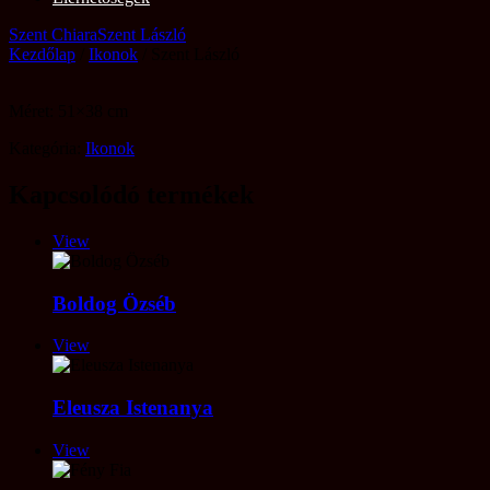
Szent Chiara
Szent László
Kezdőlap
/
Ikonok
/ Szent László
Méret: 51×38 cm
Kategória:
Ikonok
Kapcsolódó termékek
View
Boldog Özséb
View
Eleusza Istenanya
View