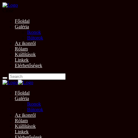
Close
Főoldal
Galéria
Ikonok
Bútorok
Az ikonról
Rólam
Kiállítások
Linkek
Elérhetőségek
Főoldal
Galéria
Ikonok
Bútorok
Az ikonról
Rólam
Kiállítások
Linkek
Elérhetőségek