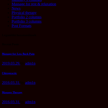
Massage for rest & relaxation
News
Physical therapy
Portfolio 2 columns
Portfolio 3 columns
Post Formats
Legutóbbi hozzászólások
Recent Posts
Massage for Low Back Pain
2019.03.29.
by
adm1n
Chiropractic
2016.03.31.
by
adm1n
Massage Therapy
2016.03.31.
by
adm1n