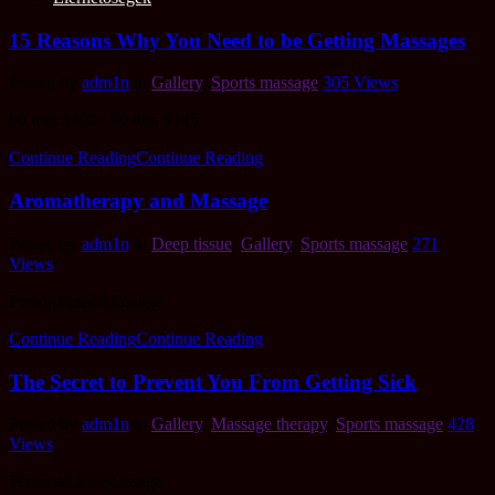
15 Reasons Why You Need to be Getting Massages
Posted by
adm1n
in
Gallery
,
Sports massage
305
Views
60 min $100 / 90 min $145
Continue Reading
Continue Reading
Aromatherapy and Massage
Posted by
adm1n
in
Deep tissue
,
Gallery
,
Sports massage
271
Views
Personalized Massage
Continue Reading
Continue Reading
The Secret to Prevent You From Getting Sick
Posted by
adm1n
in
Gallery
,
Massage therapy
,
Sports massage
428
Views
Personalized Massage