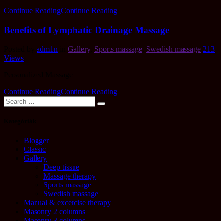
Continue Reading
Continue Reading
Benefits of Lymphatic Drainage Massage
Posted by
adm1n
in
Gallery
,
Sports massage
,
Swedish massage
213
Views
Personalized Massage
Continue Reading
Continue Reading
Kategóriák
Blogger
Classic
Gallery
Deep tissue
Massage therapy
Sports massage
Swedish massage
Manual & excercise therapy
Masonry 2 columns
Masonry 3 columns