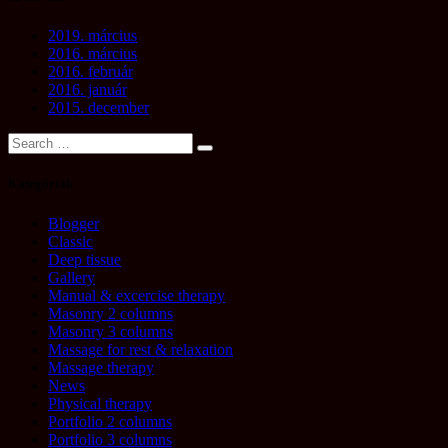
2019. március
2016. március
2016. február
2016. január
2015. december
Kategóriák
Blogger
Classic
Deep tissue
Gallery
Manual & excercise therapy
Masonry 2 columns
Masonry 3 columns
Massage for rest & relaxation
Massage therapy
News
Physical therapy
Portfolio 2 columns
Portfolio 3 columns