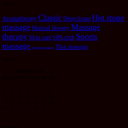
Címkék
Classic
Hot stone
Aromatherapy
Deep tissue
massage
Massage
Manual therapy
therapy
Sports
Skin care
SPA club
massage
Thai massage
Swedish massage
Calendar
augusztus
2026
hét
ked
sze
csü
pén
szo
vas
1
2
3
4
5
6
7
8
9
10
11
12
13
14
15
16
17
18
19
20
21
22
23
24
25
26
27
28
29
30
31
Archívum