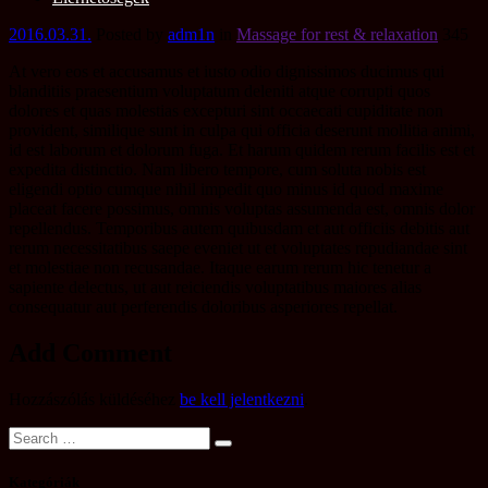
2016.03.31.
Posted by
adm1n
in
Massage for rest & relaxation
345
At vero eos et accusamus et iusto odio dignissimos ducimus qui
blanditiis praesentium voluptatum deleniti atque corrupti quos
dolores et quas molestias excepturi sint occaecati cupiditate non
provident, similique sunt in culpa qui officia deserunt mollitia animi,
id est laborum et dolorum fuga. Et harum quidem rerum facilis est et
expedita distinctio. Nam libero tempore, cum soluta nobis est
eligendi optio cumque nihil impedit quo minus id quod maxime
placeat facere possimus, omnis voluptas assumenda est, omnis dolor
repellendus. Temporibus autem quibusdam et aut officiis debitis aut
rerum necessitatibus saepe eveniet ut et voluptates repudiandae sint
et molestiae non recusandae. Itaque earum rerum hic tenetur a
sapiente delectus, ut aut reiciendis voluptatibus maiores alias
consequatur aut perferendis doloribus asperiores repellat.
Add Comment
Hozzászólás küldéséhez
be kell jelentkezni
.
Kategóriák