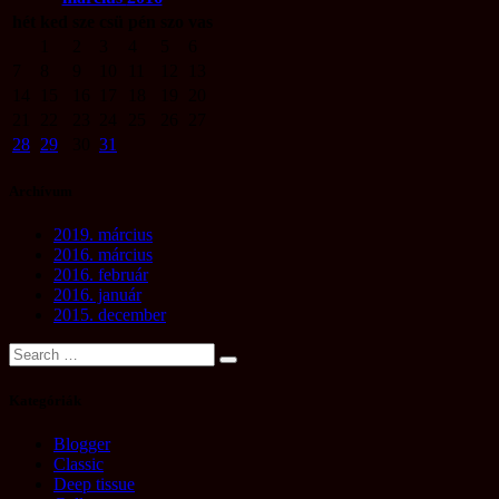
hét
ked
sze
csü
pén
szo
vas
1
2
3
4
5
6
7
8
9
10
11
12
13
14
15
16
17
18
19
20
21
22
23
24
25
26
27
28
29
30
31
Archívum
2019. március
2016. március
2016. február
2016. január
2015. december
Kategóriák
Blogger
Classic
Deep tissue