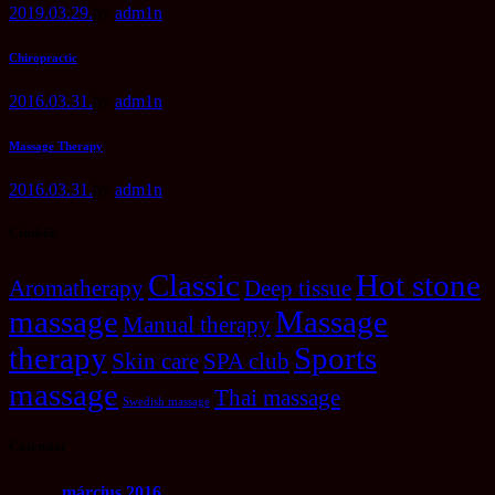
2019.03.29.
by
adm1n
Chiropractic
2016.03.31.
by
adm1n
Massage Therapy
2016.03.31.
by
adm1n
Címkék
Classic
Hot stone
Aromatherapy
Deep tissue
massage
Massage
Manual therapy
therapy
Sports
Skin care
SPA club
massage
Thai massage
Swedish massage
Calendar
március
2016